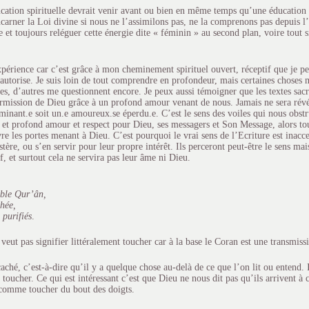
cation spirituelle devrait venir avant ou bien en même temps qu’une éducation r
rner la Loi divine si nous ne l’assimilons pas, ne la comprenons pas depuis l’e
 et toujours reléguer cette énergie dite « féminin » au second plan, voire tout 
expérience car c’est grâce à mon cheminement spirituel ouvert, réceptif que je p
’autorise. Je suis loin de tout comprendre en profondeur, mais certaines choses 
, d’autres me questionnent encore. Je peux aussi témoigner que les textes sacr
ermission de Dieu grâce à un profond amour venant de nous. Jamais ne sera rév
minant.e soit un.e amoureux.se éperdu.e. C’est le sens des voiles qui nous obstr
e et profond amour et respect pour Dieu, ses messagers et Son Message, alors tou
e les portes menant à Dieu. C’est pourquoi le vrai sens de l’Ecriture est inacce
re, ou s’en servir pour leur propre intérêt. Ils perceront peut-être le sens mais
f, et surtout cela ne servira pas leur âme ni Dieu.
oble Qur’ân,
hée,
 purifiés
.
 veut pas signifier littéralement toucher car à la base le Coran est une transmiss
aché, c’est-à-dire qu’il y a quelque chose au-delà de ce que l’on lit ou entend.
 à toucher. Ce qui est intéressant c’est que Dieu ne nous dit pas qu’ils arrivent 
comme toucher du bout des doigts.