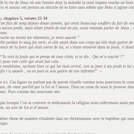
de la vie de Jésus où une femme dont la maladie la rend impure touche un bout
foi et amour ont permis au miracle de se faire sans même que Jésus n’agisse c
, chapitre 5, versets 25-34
’un flux de sang depuis douze années, qui avait beaucoup souffert du fait de n
 aucun profit, mais allait plutôt de mal en pis, avait entendu parler de Jésus ; 
teau.
 touche au moins ses vêtements, je serai sauvée.”
lle perdait le sang fut tarie, et elle sentit dans son corps qu’elle était guérie de
ence de la force qui était sortie de lui, et s’étant retourné dans la foule, il dis
: “Tu vois la foule qui te presse de tous côtés, et tu dis : Qui m’a touché ?”
i pour voir celle qui avait fait cela.
 tremblante, sachant bien ce qui lui était arrivé, vint se jeter à ses pieds et lui d
a foi t’a sauvée ; va en paix et sois guérie de ton infirmité”. »
 ici. Ces lignes ne parlent pas de pureté rituelle comme nous pourrions le co
ure, de cœur purifié par la foi et l’amour. Dieu ne cesse de nous le prouver dan
 purs. Purs comme des nouveaux nés.
 que lorsque l’on se converti et embrassons la religion nous redevenons aussi pu
t, un acte de foi et d’amour.
même chose de manière ritualisée dans ne christianisme avec le baptême qui nous 
ique.