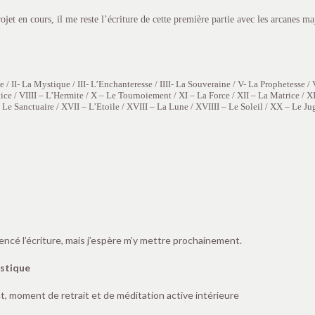
ojet en cours, il me reste l’écriture de cette première partie avec les arcanes m
te / II- La Mystique / III- L’Enchanteresse / IIII- La Souveraine / V- La Prophetesse
stice / VIIII – L’Hermite / X – Le Tournoiement / XI – La Force / XII – La Matrice / X
Le Sanctuaire / XVII – L’Etoile / XVIII – La Lune / XVIIII – Le Soleil / XX – Le J
ncé l’écriture, mais j’espère m’y mettre prochainement.
istique
, moment de retrait et de méditation active intérieure