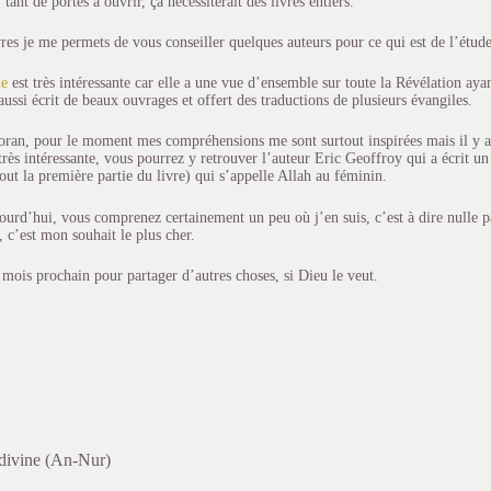
, tant de portes à ouvrir, ça nécessiterait des livres entiers.
vres je me permets de vous conseiller quelques auteurs pour ce qui est de l’étude
le
est très intéressante car elle a une vue d’ensemble sur toute la Révélation ayant
aussi écrit de beaux ouvrages et offert des traductions de plusieurs évangiles.
oran, pour le moment mes compréhensions me sont surtout inspirées mais il y a
très intéressante, vous pourrez y retrouver l’auteur Eric Geoffroy qui a écrit un 
tout la première partie du livre) qui s’appelle Allah au féminin.
jourd’hui, vous comprenez certainement un peu où j’en suis, c’est à dire nulle 
, c’est mon souhait le plus cher.
e mois prochain pour partager d’autres choses, si Dieu le veut.
 divine (An-Nur)