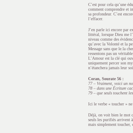
C’est pour cela qu’une édu
comment comprendre et inca
sa profondeur. C’est encore
l’effacer.
J’en parle ici encore par 
littéral, lorsque Dieu me l
niveau comme des évidences
qu’avec la Volonté et la p
Message sans que le.la che
ressentons pas un véritabl
L’Amour est la clé qui ouvr
uniquement percer son mystè
n’étanchera jamais leur soi
Coran, Sourate 56 :
77 – Vraiment, voici un n
78 – dans une Écriture cac
79 – que seuls touchent les
Ici le verbe « toucher » ne
Déjà, on voit bien le mot c
seuls les purifiés arrivent
mais simplement toucher, 