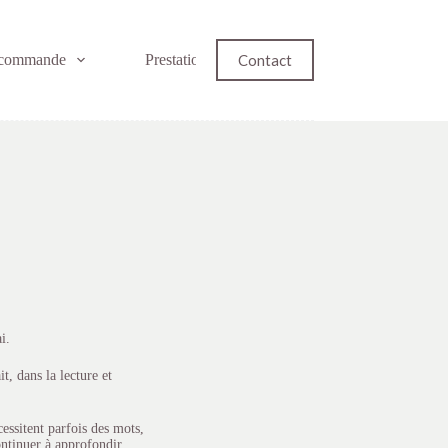
Contact
 commande
Prestations
i.
t, dans la lecture et
essitent parfois des mots,
ntinuer à approfondir.