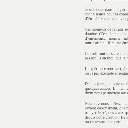
Je suis donc dans une pério
connaissance pour la connai
d’être à l’écoute du divin 
Ces moments de retraits son
domine. C’est alors que je 
d’ensemencer, nourrir l’in
mûrir afin qu’il puisse être
Ce fruit sont mes créations
pas acquis en moi, que je n
L’expérience nous sert, à n
Jésus par exemple enseigna
De nos jours, nous avons d
quelques années. En même t
divin nous permettent aussi
Nous revenons à l’essentiel
revient énormément, que be
trouver les réponses aux qu
depuis notre création. Le s
on en ressort plus perdu q