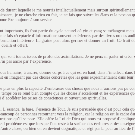
de durant laquelle je me nourris intellectuellement mais surtout spirituellement
ssance, je ne cherche rien en fait, je ne fais que suivre les élans et la passion
pour être toujours à son service.
t importants, ils font partie du cycle naturel où yin et yang se mélangent mais 
me fais réceptacle d’informations souvent extérieures par des livres ou des audi
formation intérieure. La graine peut alors germer et donner un fruit. Ce fruit do
 cueilli et offert.
 qui sont toutes issues de profondes assimilations. Je ne peux ni parler ni créer
’ai pas ancré par l’expérience.
ous humains, à ancrer, donner corps à ce qui est en haut, dans l’intellect, dans 
it en imageant par des choses concrètes que les gens expérimentaient dans leur 
e plus en plus la capacité d’embrasser des choses que nous n’aurions pas pu com
emps on se rend bien compte que les choses s’accélèrent et les expériences qu
 d’accélérer les prises de consciences et ouvertures spirituelles.
. L’essence, la base, l’essence de Tout. Je suis persuadée que c’est pour cela q
aucoup de personnes retournent vers la religion, car la religion est le cadre d
estions qu’il se pose. Elle offre la Loi de Dieu qui nous est proposé d’appliquer
eul problème est que lorsque l’on reste à la surface des écritures et des enseign
u’autre chose, ou bien on en devient dogmatique et régi par la peur au lieu de l