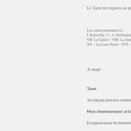
Le Tarot est toujours un pr
Les cartes présentes ici :
L’Etincelle / I – L’Alchimis
VII- Le Calice / VIII- La Ju
XV – La Lune Noire / XVI – 
A venir
Tarot
Je n’ai pas encore comme
Mon cheminement
art
En pause pour le moment