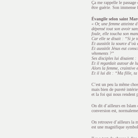
Ça me rappelle le passage 
être guérie. Son immense 
Évangile selon saint Marc
« Or, une femme atteinte d
dépensé tout son avoir sans
foule, elle toucha son man
Car elle se disait : “Si je
Et aussitôt la source d’où e
Et aussitôt Jésus eut consci
vêtements ?”
Ses disciples lui disaient 
Et il regardait autour de lu
Alors la femme, craintive et
Et il lui dit : “Ma fille, t
C’est un peu la même chose
mais bien de pureté intérie
et la foi qui nous rendent
On dit d’ailleurs en Islam
conversion est, normalemen
On retrouve d’ailleurs la 
est une magnifique symbol