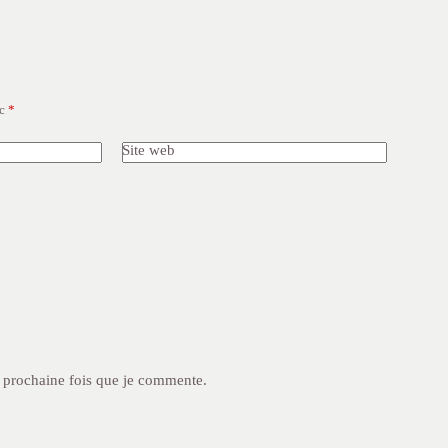
ec
*
Site web
a prochaine fois que je commente.