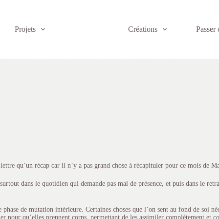
Projets
Créations
Passer
lettre qu’un récap car il n’y a pas grand chose à récapituler pour ce mois de Ma
 surtout dans le quotidien qui demande pas mal de présence, et puis dans le retrai
e phase de mutation intérieure. Certaines choses que l’on sent au fond de soi néc
r pour qu’elles prennent corps, permettant de les assimiler complètement et co