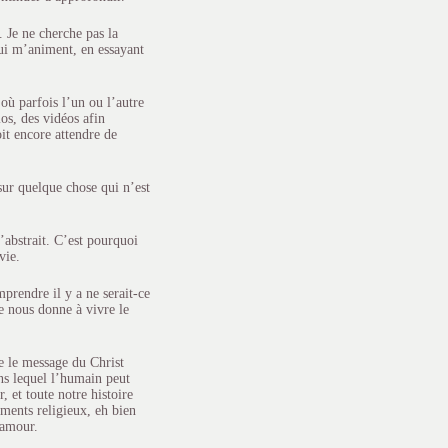
. Je ne cherche pas la
 qui m’animent, en essayant
où parfois l’un ou l’autre
os, des vidéos afin
it encore attendre de
 sur quelque chose qui n’est
l’abstrait. C’est pourquoi
vie.
prendre il y a ne serait-ce
e nous donne à vivre le
ue le message du Christ
ans lequel l’humain peut
, et toute notre histoire
ements religieux, eh bien
’amour.